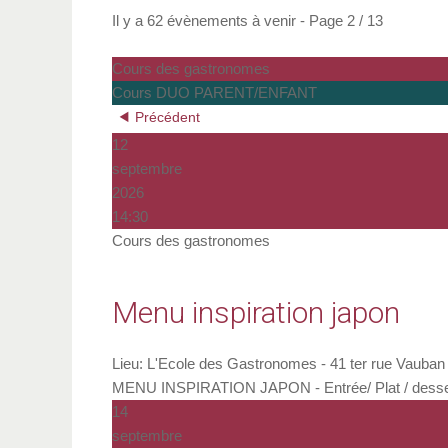
Il y a 62 évènements à venir
- Page 2 / 13
Cours des gastronomes
Cours DUO PARENT/ENFANT
Précédent
12
septembre
2026
14:30
Cours des gastronomes
Menu inspiration japon
Lieu:
L'Ecole des Gastronomes - 41 ter rue Vauban 
MENU INSPIRATION JAPON - Entrée/ Plat / dessert -
14
septembre