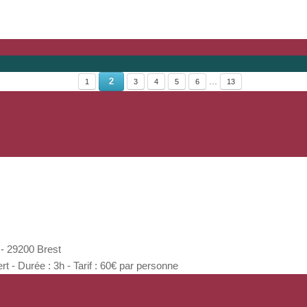
...
2
1
3
4
5
6
13
- 29200 Brest
 Durée : 3h - Tarif : 60€ par personne