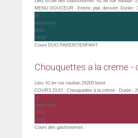
Lieu:
Ecole des Gastronomes -41 ter rue Vauban -2
MENU DOUCEUR - Entrée, plat, dessert- Durée : 3h
16
septembre
2026
14:30
Cours DUO PARENT/ENFANT
Chouquettes a la creme - 
Lieu:
41 ter rue vauban 29200 brest
COURS DUO : Chouquettes à la crème - Durée : 2H - 
18
septembre
2026
14:30
Cours des gastronomes